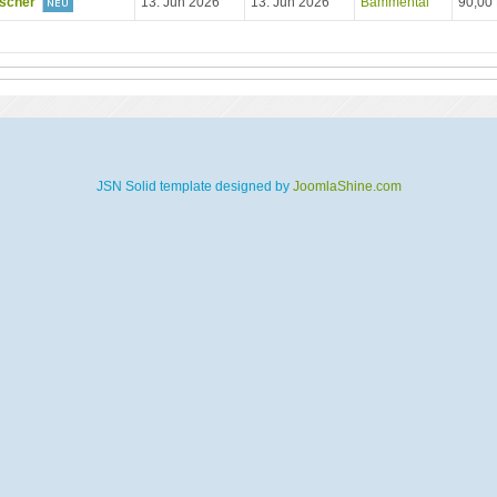
ischer
13. Jun 2026
13. Jun 2026
Bammental
90,00
JSN Solid template designed by
JoomlaShine.com